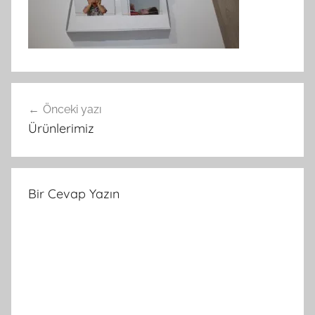
Yazı
Önceki yazı
gezinmesi
Ürünlerimiz
Bir Cevap Yazın