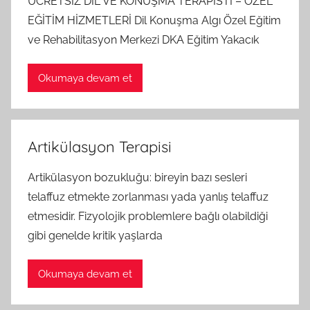
ÜCRETSİZ DİL VE KONUŞMA TERAPİSTİ – ÖZEL
EĞİTİM HİZMETLERİ Dil Konuşma Algı Özel Eğitim
ve Rehabilitasyon Merkezi DKA Eğitim Yakacık
Okumaya devam et
Artikülasyon Terapisi
Artikülasyon bozukluğu: bireyin bazı sesleri
telaffuz etmekte zorlanması yada yanlış telaffuz
etmesidir. Fizyolojik problemlere bağlı olabildiği
gibi genelde kritik yaşlarda
Okumaya devam et